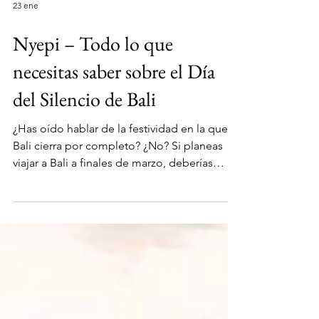
23 ene
Nyepi – Todo lo que
necesitas saber sobre el Día
del Silencio de Bali
¿Has oído hablar de la festividad en la que
Bali cierra por completo? ¿No? Si planeas
viajar a Bali a finales de marzo, deberías
saberlo. Pero no te preocupes, aquí te
explicamos todo lo que necesitas saber
sobre el Día del Silencio de Bali. Nyepi, que
se celebra una vez al año, es el "Día del
Silencio" balinés, una festividad religiosa en
la que la isla cierra durante 24 horas. Sin luz,
sin internet, sin salir del alojamiento: solo tú,