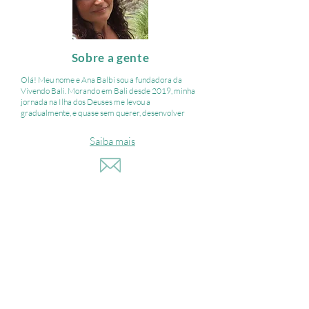
Sobre a gente
Olá! Meu nome e Ana Balbi sou a fundadora da
Vivendo Bali. ​Morando em Bali desde 2019, minha
jornada na Ilha dos Deuses me levou a
gradualmente, e quase sem querer, desenvolver
Saiba mais
ola.vivendo.bali@gmail.com
+62 822 6633 0697
Jl. Kayu Manis, Canggu, Kec. Kuta Utara,
Kabupaten Badung, Bali 80351