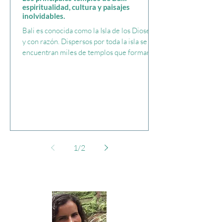
espiritualidad, cultura y paisajes
inolvidables.
Bali es conocida como la Isla de los Dioses ,
y con razón. Dispersos por toda la isla se
encuentran miles de templos que forman
parte de la vida cotidiana, la espiritualidad y
la identidad cultural del pueblo balinés.
Para quienes visitan Bali, explorar sus
templos es mucho más que una excursión
turística: es una inmersión profunda en la
filosofía hindú balinesa, sus rituales
ancestrales y sus impresionantes paisajes
naturales. En este post te presentamos los
1
/
2
principales te