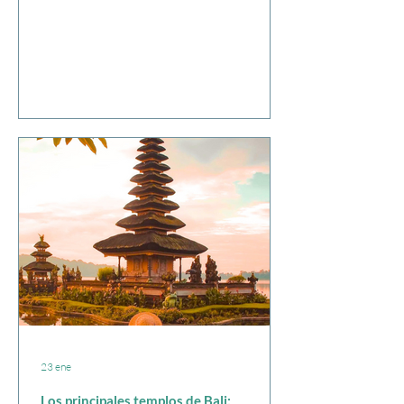
sobre el Día del Silencio de Bali. Nyepi, que
se celebra una vez al año, es el "Día del
Silencio" balinés, una festividad religiosa en
la que la isla cierra durante 24 horas. Sin
luz, sin internet, sin salir del alojamiento:
solo tú, tus pensamientos y los sonidos de la
na
23 ene
Los principales templos de Bali: