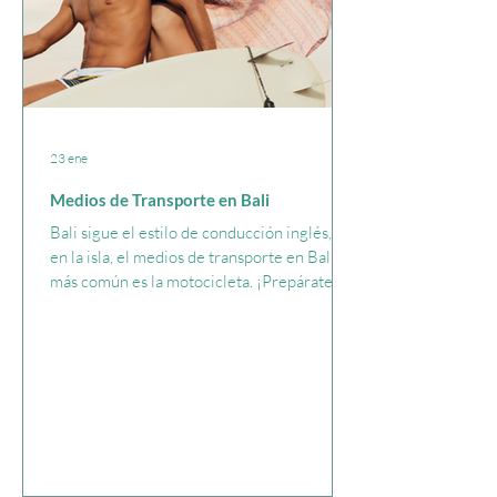
23 ene
Medios de Transporte en Bali
Bali sigue el estilo de conducción inglés, y
en la isla, el medios de transporte en Bali
más común es la motocicleta. ¡Prepárate
para un tráfico caótico! Las motocicletas
suelen circular por las aceras,
especialmente en épocas de congestión.
Además, te sorprenderá lo que los locales
logran transportar en una sola motocicleta.
Algunos ejemplos de lo que hemos
presenciado incluyen: - ¡Padre, madre, un
adolescente, un niño, un bebé y un perro! -