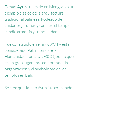
Taman
Ayun
, ubicado en Mengwi, es un 
ejemplo clásico de la arquitectura 
tradicional balinesa. Rodeado de 
cuidados jardines y canales, el templo 
irradia armonía y tranquilidad.
Fue construido en el siglo XVII y está 
considerado Patrimonio de la 
Humanidad por la UNESCO, por lo que 
es un gran lugar para comprender la 
organización y el simbolismo de los 
templos en Bali.
Se cree que Taman Ayun fue concebido 
como una representación en miniatura 
del Monte Meru, rodeado de aguas 
simbólicas. La leyenda dice que el templo 
protege el antiguo reino de Mengwi y 