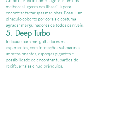
Como o próprio nome sugere, é um dos
melhores lugares das Ilhas Gili para
encontrar tartarugas marinhas. Possui um
pináculo coberto por corais e costuma
agradar mergulhadores de todos os níveis.
5. Deep Turbo
Indicado para mergulhadores mais
experientes, com formações submarinas
impressionantes, esponjas gigantes e
possibilidade de encontrar tubarões-de-
recife, arraias e nudibrânquios.
Shark Point
Halik Reef