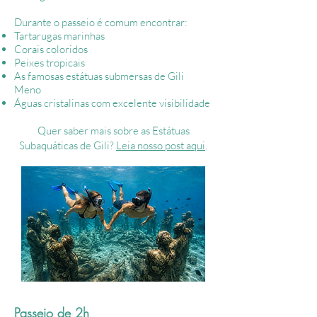
Durante o passeio é comum encontrar:
Tartarugas marinhas
Corais coloridos
Peixes tropicais
As famosas estátuas submersas de Gili
Meno
Águas cristalinas com excelente visibilidade
Quer saber mais sobre as
Estátuas
Subaquáticas de Gili?
Leia nosso post aqui
.
Passeio de 2h