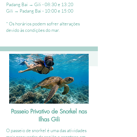
Padang Bai → Gili - 08:30 e 13:20
Gili → Padang Bai - 10:00 e 15:00
​*
Os horários podem sofrer alterações
devido às condições do mar.
Passeio Privativo de Snorkel nas
Ilhas Gili
O passeio de snorkel é uma das atividades
mais procuradas da região e acontece em