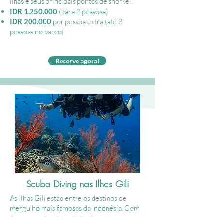
ilhas e seus principais pontos de snorkel.
IDR
1.250.000
(para 2 pessoas)
IDR 200.000
por pessoa extra (até 8
pessoas no barco)
Reserve agora!
Scuba Diving nas Ilhas Gili
As Ilhas Gili estão entre os destinos de
mergulho mais famosos da Indonésia. Com