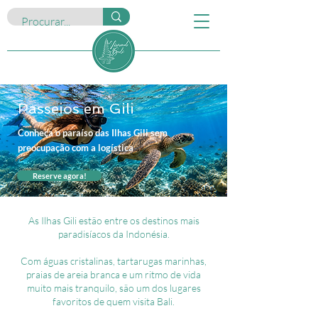
Passeios em Gili
Conheça o paraíso das Ilhas Gili sem
preocupação com a logística
Reserve agora!
As Ilhas Gili estão entre os destinos mais
paradisíacos da Indonésia.
Com águas cristalinas, tartarugas marinhas,
praias de areia branca e um ritmo de vida
muito mais tranquilo, são um dos lugares
favoritos de quem visita Bali.