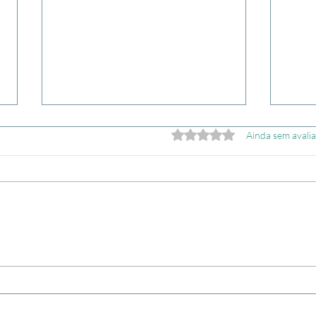
Avaliado com 0 de 5 estrela
Ainda sem avali
O que fazer em Nusa Penida:
Onde
guia completo da ilha
regiõ