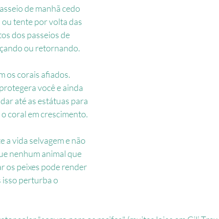
passeio de manhã cedo 
 ou tente por volta das 
os dos passeios de 
oçando ou retornando.
 os corais afiados. 
protegera você e ainda 
dar até as estátuas para 
 o coral em crescimento.
te a vida selvagem e não 
ue nenhum animal que 
ar os peixes pode render 
 isso perturba o 