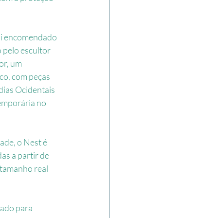
oi encomendado 
 pelo escultor 
or, um 
co, com peças 
dias Ocidentais 
emporária no 
ade, o Nest é 
s a partir de 
 tamanho real 
tado para 