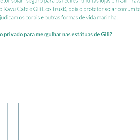
or solar "seguro para os recifes" (muitas lojas em Gili Tra
 Kayu Cafe e Gili Eco Trust), pois o protetor solar comum 
judicam os corais e outras formas de vida marinha.
o privado para mergulhar nas est
á
tuas de Gili? 