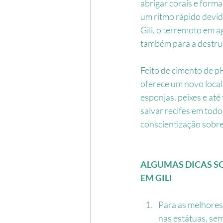
abrigar corais e forma
um ritmo rápido devid
Gili, o terremoto em a
também para a destru
Feito de cimento de p
oferece um novo local 
esponjas, peixes e at
salvar recifes em tod
conscientização sobre
ALGUMAS DICAS S
EM GILI
Para as melhores
nas estátuas, sem