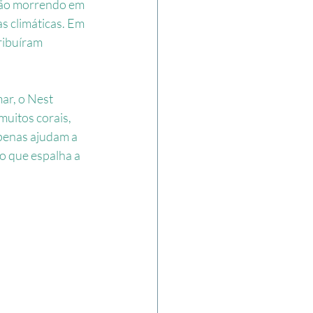
stão morrendo em 
 climáticas. Em 
ribuíram 
ar, o Nest 
muitos corais, 
penas ajudam a 
o que espalha a 