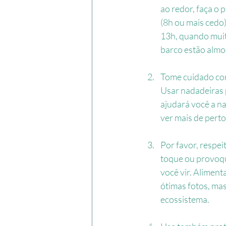
ao redor, faça o 
(8h ou mais cedo)
13h, quando muit
barco estão alm
Tome cuidado com
Usar nadadeiras 
ajudará você a na
ver mais de perto
Por favor, respei
toque ou provoq
você vir. Aliment
ótimas fotos, mas
ecossistema.