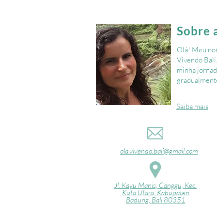
Sobre 
Olá! Meu nom
Vivendo Bali
minha jornad
gradualmente
Saiba mais
ola.vivendo.bali@gmail.com
Jl. Kayu Manis, Canggu, Kec.
Kuta Utara, Kabupaten
Badung, Bali 80351