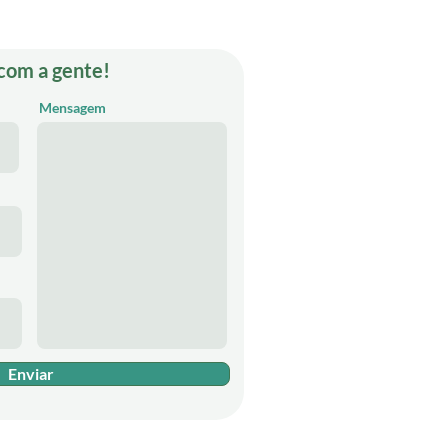
 com a gente!
Mensagem
Enviar