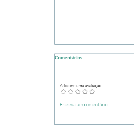
Comentários
Adicione uma avaliação
Como montar um roteiro para
Escreva um comentário
Bali: guia definitivo para
organizar sua viagem