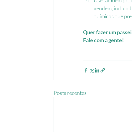
Use também protet
vendem, incluindo
químicos que pre
Quer fazer um passei
Fale com a gente!
Posts recentes