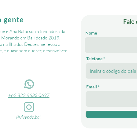
a gente
Fale
e e Ana Balbi sou a fundadora da
Nome
. ​Morando em Bali desde 2019,
a na Ilha dos Deuses me levou a
, e quase sem querer, desenvolver
Telefone *
Email
+62 822 6633 0697
@vivendo.bali