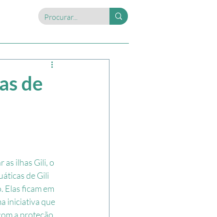
as de
as ilhas Gili, o 
ticas de Gili 
o
. Elas ficam em 
 iniciativa que 
com a proteção 