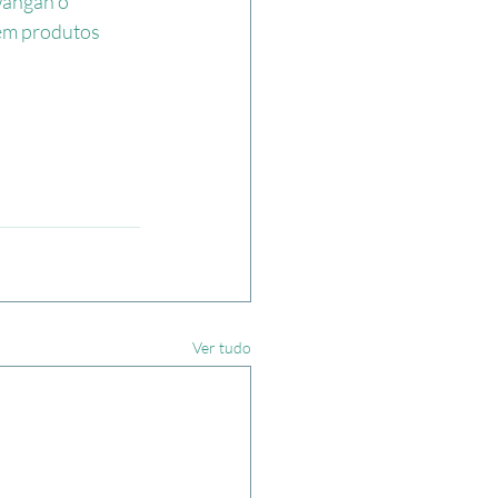
wangan o 
tem produtos 
Ver tudo