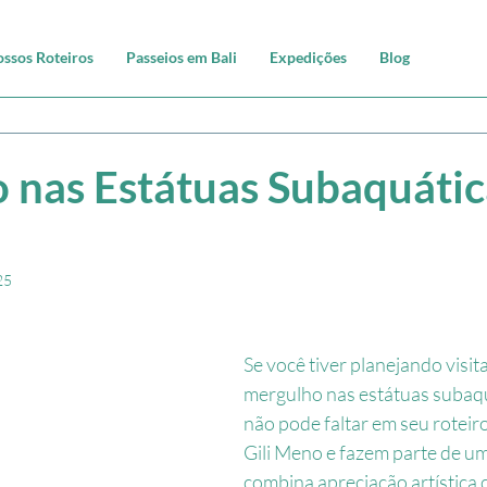
ssos Roteiros
Passeios em Bali
Expedições
Blog
 nas Estátuas Subaquátic
25
Se você tiver planejando visitar 
mergulho nas estátuas subaquá
n
ã
o pode faltar em seu roteir
Gili Meno e fazem parte de uma
combina apreciação artística 