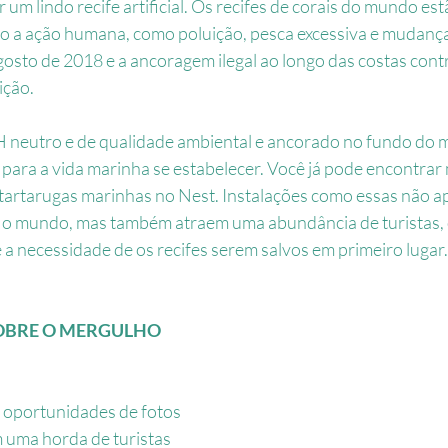
r um lindo recife artificial. Os recifes de corais do mundo e
o a ação humana, como poluição, pesca excessiva e mudanças
gosto de 2018 e a ancoragem ilegal ao longo das costas cont
ição.
H neutro e de qualidade ambiental e ancorado no fundo do m
para a vida marinha se estabelecer. Você já pode encontrar 
é tartarugas marinhas no Nest. Instalações como essas não a
o o mundo, mas também atraem uma abundância de turistas, 
 a necessidade de os recifes serem salvos em primeiro lugar.
OBRE O MERGULHO 
 oportunidades de fotos 
 uma horda de turistas 