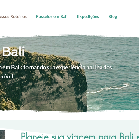
ssos Roteiros
Passeios em Bali
Expedições
Blog
Bali
a em Bali: tornando sua experiência na Ilha dos
rível.
Planeje sua viagem para Bali 