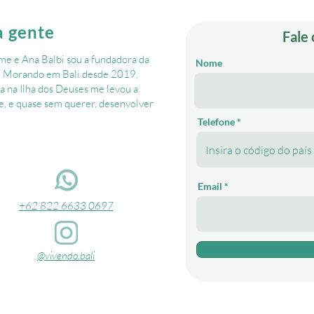
a gente
Fale
e e Ana Balbi sou a fundadora da
Nome
. ​Morando em Bali desde 2019,
a na Ilha dos Deuses me levou a
, e quase sem querer, desenvolver
Telefone *
Email
+62 822 6633 0697
@vivendo.bali