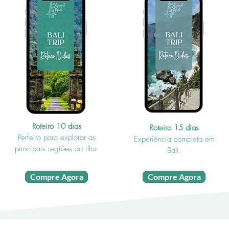
Roteiro 10 dias
Roteiro 15 dias
Perfeito para explorar as
Experiência completa em
principais regiões da ilha.
Bali.
Compre Agora
Compre Agora