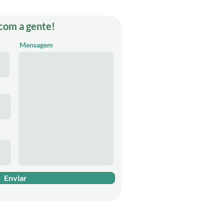
 com a gente!
Mensagem
Enviar