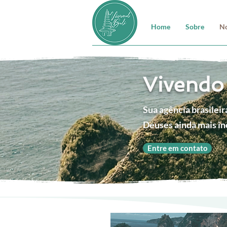
Home
Sobre
No
Vivendo 
Sua agência brasileir
Deuses ainda mais inc
Entre em contato