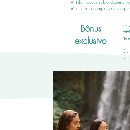
✔ Informações sobre documentos
✔ Checklist completo de viage
Bônus
Se 
rote
exclusivo
res
Ou 
Uma