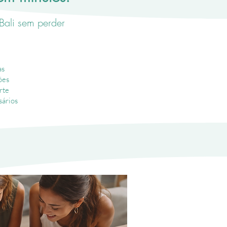
 Bali sem perder
as
ões
rte
sários