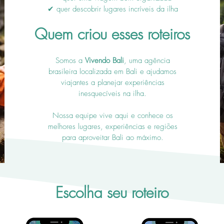
✔ quer descobrir lugares incríveis da ilha
Quem criou esses roteiros
Somos a
Vivendo Bali
, uma agência
brasileira localizada em Bali e ajudamos
viajantes a planejar experiências
inesquecíveis na ilha.
Nossa equipe vive aqui e conhece os
melhores lugares, experiências e regiões
para aproveitar Bali ao máximo.
Escolha seu roteiro