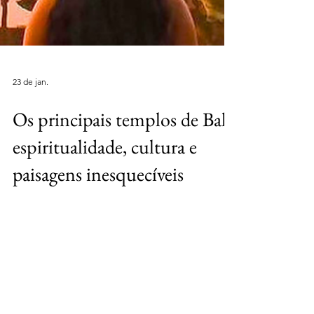
23 de jan.
Os principais templos de Bali:
espiritualidade, cultura e
paisagens inesquecíveis
Bali é conhecida como a Ilha dos Deuses —
e não é por acaso. Espalhados por toda a
ilha, existem milhares de templos que fazem
parte do cotidiano, da espiritualidade e da
identidade cultural do povo balinês. Para
quem visita Bali, conhecer seus templos é