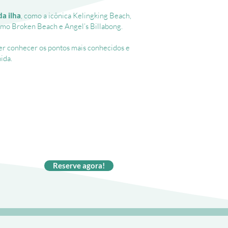
Mulher
da ilha
, como a icônica Kelingking Beach,
apreciando
omo Broken Beach e Angel’s Billabong.
a
vista
do
r conhecer os pontos mais conhecidos e
mirante
ida.
de
Kelingking
Beach
em
Angel's Billabong
Nusa
Mulher
Penida
sentada
com
na
falésia
areia
em
de
formato
Crystal
de
Reserve agora!
Bay
T-
em
Nusa
Penida
olhando
o