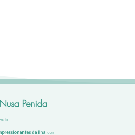
em
Nusa
Penida
com
arco
natural
sobre
o
mar
 Nusa Penida
nida.
impressionantes da ilha
, com