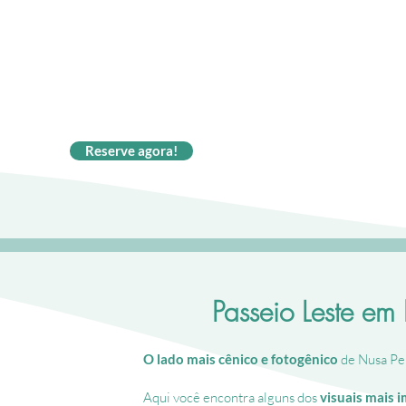
Kelingking
Beach
em
Angel's Billabong
Nusa
Mulher
Penida
sentada
com
em
falésia
Angel’s
em
Billabong
formato
Reserve agora!
em
de
Nusa
T-
Penida
com
piscina
natural
entre
rochas
Passeio Leste em
use
o
O lado mais cênico e fotogênico
de Nusa Pe
s
Aqui você encontra alguns dos
visuais mais 