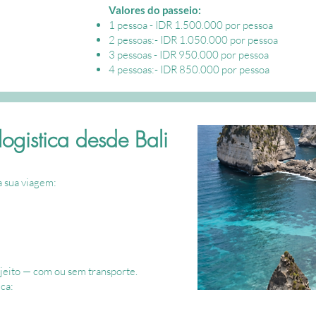
Valores do passeio:
1 pessoa - IDR 1.500.000 por pessoa
2 pessoas:- IDR 1.050.000 por pessoa
3 pessoas - IDR 950.000 por pessoa
4 pessoas:- IDR 850.000 por pessoa
logistica desde Bali
a sua viagem:
jeito — com ou sem transporte.
ca:​