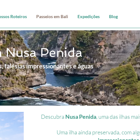
ssos Roteiros
Passeios em Bali
Expedições
Blog
m Nusa Penida
s, falésias impressionantes e águas
Descubra
Nusa Penida
, uma das ilhas ma
Uma ilha ainda preservada, com al