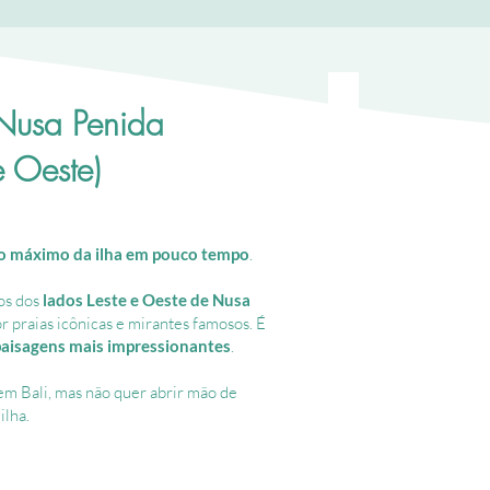
Diamond Beach
Nusa Penida
Mulher
descendo
e Oeste)
trilha
com
vista
para
Diamond
 o máximo da ilha em pouco tempo
.
Beach
em
os dos
lados Leste e Oeste de Nusa
Nusa
 praias icônicas e mirantes famosos. É
Kelingking
Penida
paisagens mais impressionantes
.
Mulher
apreciando
a
em Bali, mas não quer abrir mão de
vista
ilha.
do
mirante
de