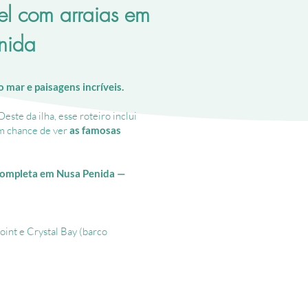
mar
el com arraias em
calmo
nida
mar e paisagens incríveis.
este da ilha, esse roteiro inclui
om chance de ver
as famosas
completa em Nusa Penida —
int e Crystal Bay (barco