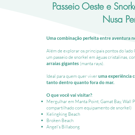
mar
Passeio Oeste e Snork
calmo
Nusa Pe
Uma combinação perfeita entre aventura no 
ing
Além de explorar os principais pontos do lado O
ndo
um passeio de snorkel em águas cristalinas, c
arraias gigantes
(manta rays).
Ideal para quem quer viver
uma experiência 
tanto dentro quanto fora do mar.
ing
O que você vai visitar?
:
Mergulhar em Manta Point, Gamat Bay, Wall Po
 Billabong
compartilhado com equipamento de snorkel)
Kelingking Beach
Broken Beach
Angel’s Billabong
g