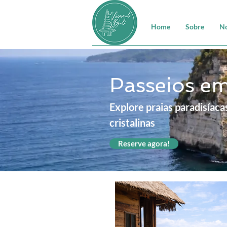
Home
Sobre
No
Passeios e
Explore praias paradisíaca
cristalinas
Reserve agora!