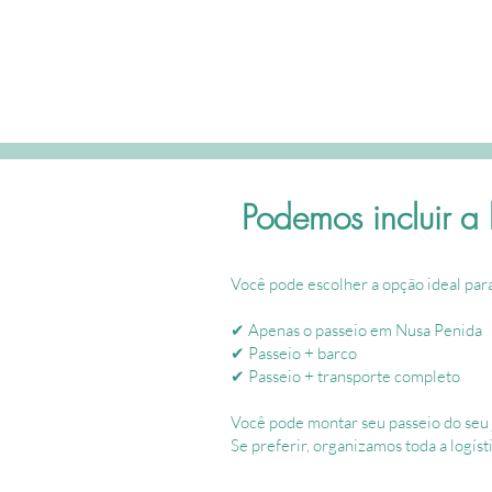
Broken
em
de
Beach
Nusa
T-
em
Penida
Nusa
com
Penida
piscina
com
natural
arco
entre
natural
rochas
sobre
o
Podemos incluir a 
mar
Você pode escolher a opção ideal par
✔ Apenas o passeio em Nusa Penida
✔ Passeio + barco
✔ Passeio + transporte completo
Você pode montar seu passeio do seu 
Se preferir, organizamos toda a logísti