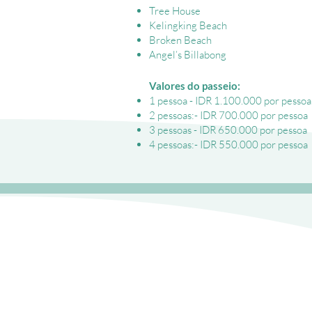
Tree House
Kelingking Beach
Broken Beach
Angel’s Billabong
Valores do passeio:
1 pessoa - IDR 1.100.000 por pessoa
2 pessoas:- IDR 700.000 por pessoa
3 pessoas - IDR 650.000 por pessoa
4 pessoas:- IDR 550.000 por pessoa
Diamond Beach
Treeho
Mulher
Casal
descendo
subind
trilha
as
com
escada
vista
da