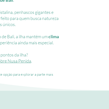
de Bali
.
stalina, penhascos gigantes e
erfeito para quem busca natureza
s únicos.
 de Bali, a ilha mantém um
clima
xperiência ainda mais especial.
pontos da ilha?
obre Nusa Penida
.
e opção para explorar a parte mais