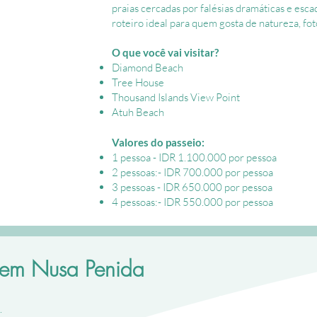
praias cercadas por falésias dramáticas e escad
use
roteiro ideal para quem gosta de natureza, fot
O que você vai visitar?
Diamond Beach
nd Islands
Tree House
m
Thousand Islands View Point
ando
Atuh Beach
Valores do passeio:
e
1 pessoa - IDR 1.100.000 por pessoa
nd
2 pessoas:- IDR 700.000 por pessoa
3 pessoas - IDR 650.000 por pessoa
4 pessoas:- IDR 550.000 por pessoa
 em Nusa Penida
.
Kelingking