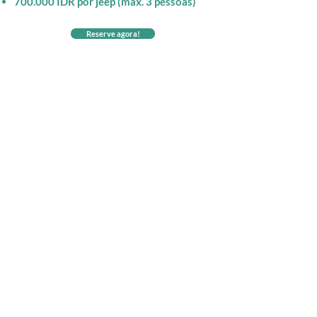
700.000 IDR por jeep (max. 3 pessoas)
Reserve agora!
Turista
Passeio
comemorando
de
o
jeep
nascer
no
do
Mount
sol
Batur
no
em
Mount
Bali
Batur
durante
durante
tour
passeio
de
Casal
Casal
de
aventura
assistindo
visitando
jeep
ao
os
em
nascer
campos
Bali
do
de
sol
lava
no
do