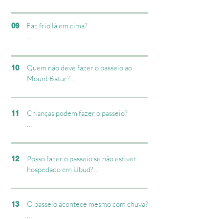
Sim. É servido um café da manhã 
simples na base da montanha após a 
atividade.
Faz frio lá em cima?

09
Sim! No topo pode fazer entre 8°C e 
15°C antes do nascer do sol.

Quem não deve fazer o passeio ao 
10
Mount Batur?

Recomendamos levar:

O trekking até o topo não é 
✔ Casaco

recomendado para:

✔ Tênis fechado

Crianças podem fazer o passeio?

11
✔ Água
- Pessoas com problemas cardíacos

Sim, principalmente no passeio de 
- Pessoas com dificuldade de 
jeep.

mobilidade

Posso fazer o passeio se não estiver 
12
- Crianças muito pequenas

No trekking, recomendamos apenas 
hospedado em Ubud?

para crianças com bom 
Nesses casos, sugerimos a opção jeep 
condicionamento físico.
Sim. Organizamos transporte saindo de 
sunrise, que permite assistir ao nascer 
outras regiões de Bali.

O passeio acontece mesmo com chuva?

13
do sol com conforto e sem necessidade 
de caminhada intensa.