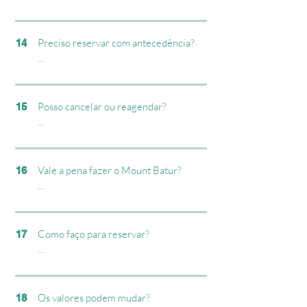
O horário de saída e o preço podem 
Na maioria dos casos, sim.

variar conforme a localização.
O trekking continua seguro com chuva 
Preciso reservar com antecedência?

14
leve. Em caso de clima extremo, 
reagendamos a atividade.
Sim. Recomendamos reservar com 
pelo menos 1–2 dias de antecedência, 
especialmente na alta temporada.

Posso cancelar ou reagendar?

15
As vagas são limitadas diariamente.
Sim. O reagendamento depende da 
disponibilidade.

Vale a pena fazer o Mount Batur?

16
Cancelamentos por clima extremo são 
reagendados sem custo.
Sim — é uma das experiências mais 
marcantes de Bali.

Como faço para reservar?

17
Assistir ao nascer do sol acima das 
nuvens, com vista para o Lago Batur e 
Basta entrar em contato pelo pelo 
os campos de lava, costuma ser um dos 
formulario abaixo para verificar 
pontos altos da viagem.
disponibilidade e garantir sua vaga.
Os valores podem mudar?

18