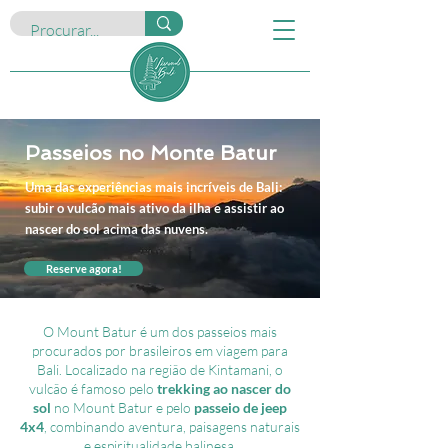
Passeios no Monte Batur
Uma das experiências mais incríveis de Bali:
subir o vulcão mais ativo da ilha e assistir ao
nascer do sol acima das nuvens.
Reserve agora!
O Mount Batur é um dos passeios mais
procurados por brasileiros em viagem para
Bali. Localizado na região de Kintamani, o
vulcão é famoso pelo
trekking ao nascer do
sol
no Mount Batur e pelo
passeio de jeep
4x4
, combinando aventura, paisagens naturais
e espiritualidade balinesa.