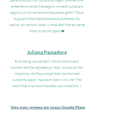
paciência e carinho. Durante a viagem, Ana sempre
presente enviando mensagens, me senti cuidada e
segura. Lili incrível sempre educada e gentil! Todos
os guias/motoristas educados e cautelosos. Eu
realizei um sonho e vocês Vivendo Bali fizeram parte
disso, muito obrigada ❤️
Juliana Passadore
Everything was perfect! Not only the airport
transfer and the sightseeing in Bali, but also all the
insights to visit Raja Ampat that was the most
wonderful place I have ever been in my life! The
resort that Ana recommended was incredible! :)
Veja mais reviews em nosso Google Maps