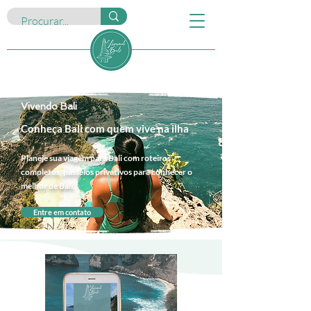
Vivendo Bali
Conheça Bali com quem vive na ilha
Planeje sua viagem para Bali com roteiros
completos, passeios privativos para conhecer o
melhor de Bali.
Entre em contato