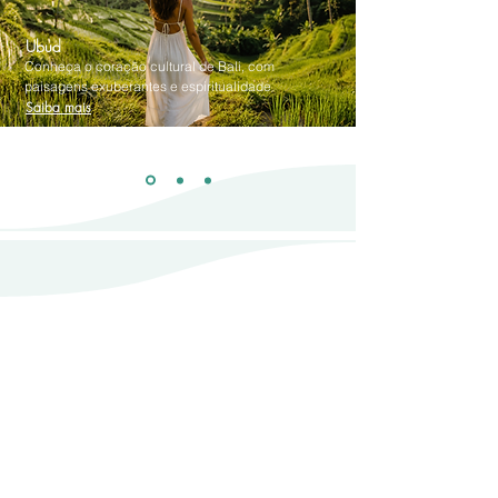
Ubud
Conheça o coração cultural de Bali, com
paisagens exuberantes e espiritualidade
Saiba mais