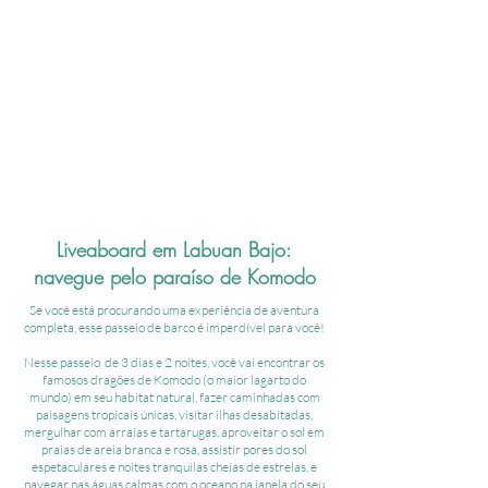
Liveaboard em Labuan Bajo:
navegue pelo paraíso de Komodo
Se você está procurando uma experiência de aventura
completa, esse passeio de barco é imperdível para você!
Nesse passeio de 3 dias e 2 noites, você vai encontrar os
famosos dragões de Komodo (o maior lagarto do
mundo) em seu habitat natural, fazer caminhadas com
paisagens tropicais únicas, visitar ilhas desabitadas,
mergulhar com arraias e tartarugas, aproveitar o sol em
praias de areia branca e rosa, assistir pores do sol
espetaculares e noites tranquilas cheias de estrelas, e
navegar nas águas calmas com o oceano na janela do seu