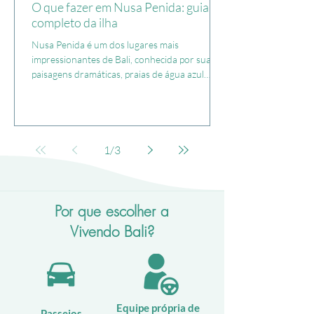
O que fazer em Nusa Penida: guia
completo da ilha
Nusa Penida é um dos lugares mais
impressionantes de Bali, conhecida por suas
paisagens dramáticas, praias de água azul
cristalina e mirantes únicos. Neste guia
completo da ilha, você vai descobrir: o que
fazer em Nusa Penida como organizar seu
roteiro dicas importantes antes de ir O que
você precisa saber sobre Nusa Penida Nusa
1
/
3
Penida é uma ilha muito menor que Bali, mas
tem algumas das paisagens mais incríveis de
toda a província de Bali (da qual faz parte),
com incríveis p
Por que escolher a
Vivendo Bali?
Equipe própria de
Passeios