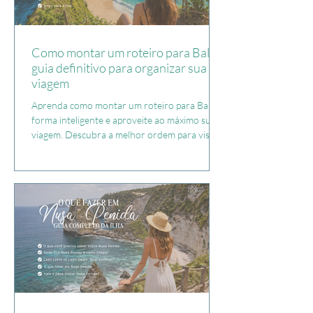
Como montar um roteiro para Bali:
guia definitivo para organizar sua
viagem
Aprenda como montar um roteiro para Bali de
forma inteligente e aproveite ao máximo sua
viagem. Descubra a melhor ordem para visitar
Uluwatu, Nusa Penida, Ilhas Gili, Ubud e
Canggu, saiba onde ficar, como evitar longos
deslocamentos e confira dicas práticas,
exemplos de roteiros e os erros mais comuns
de quem visita Bali pela primeira vez.