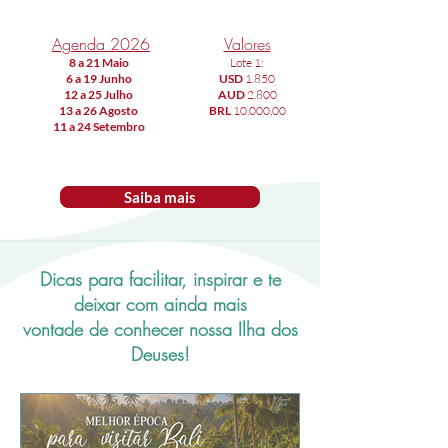
Agenda 2026
Valores
​8 a 21 Maio
Lote 1:
6 a 19 Junho
USD
1.850
​12 a 25 Julho
AUD
2.800
​13 a 26 Agosto
BRL
10.000,00
​11 a 24 Setembro
Saiba mais
Dicas para facilitar, inspirar e te
deixar com ainda mais
vontade de conhecer nossa Ilha dos
Deuses!