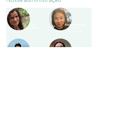
Ana
Alexandra Lilik
Fundadora
Diretora
Operacional
Justinus Landi
Ary
Coordenador
Supervisor
Operacional
Nusa Penida
Arta
Wiliam
Supervisor
Supervisor
Nusa Lembongan
Komodo
Nossos guias