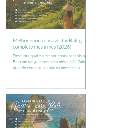
Melhor época para visitar Bali: guia
completo mês a mês (2026)
Descubra qual é a melhor época para visitar
Bali com um guia completo mês a mês. Saiba
quando chove, quais são os meses mais
baratos, como é a alta temporada e quando
visitar Nusa Penida, Ilhas Gili, Komodo e o
Monte Batur. Veja nossas recomendações
baseadas na experiência de quem vive em Bali
há mais de seis anos e planeje sua viagem com
mais segurança.