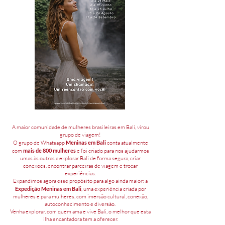
A maior comunidade de mulheres brasileiras em Bali, virou
grupo de viagem!
O grupo de Whatsapp
Meninas em Bali
conta atualmente
com
mais de 800 mulheres
e foi criado para nos ajudarmos
umas às outras a explorar Bali de forma segura, criar
conexões, encontrar parceiras de viagem e trocar
experiências.
​​Expandimos agora esse propósito para algo ainda maior: a
Expedição Meninas em Bali
, uma experiência criada por
mulheres e para mulheres, com imersão cultural, conexão,
autoconhecimento e diversão. ​
​Venha explorar, com quem ama e vive Bali, o melhor que esta
ilha encantadora tem a oferecer.