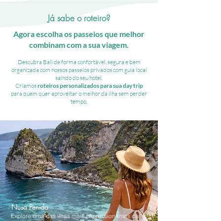
Já sabe o roteiro?
Agora escolha os passeios que melhor
combinam com a sua viagem.
Descubra Bali de forma confortável, segura e bem
organizada com nossos passeios privados com guia local
saindo do seu hotel.
Criamos
roteiros personalizados para sua day trip
para quem quer aproveitar o melhor da ilha sem perder
tempo.
Nusa Penida
Explore uma das ilhas mais impressionantes da