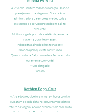
Milena Pereira
A Vivendo Bali tem todo meu coração. Desde o
planejamento da viagem no Brasil a Ana
administradora da empresa me deu toda a
assistência e o servico prestado em Bali foi
excelente.
Muito obrigada por toda assistência, antes da
viagem e durante a viagem.
Indico o trabalho de olhos fechados!!!
Parabéns pelo que está construindo.
Quando voltar a Bali, com certeza fecharei tudo
novamente com vocês!
Muito obrigada!
Sucesso!
Kethlen Poppi Cruz
A Ana e toda equipe foram maravilhosos comigo,
cuidaram de cada detalhe, conversamos sobre o
roteiro da viagem, Ana me explicou tudo com muita