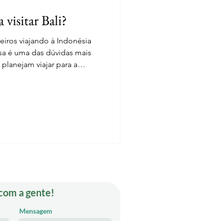
 visitar Bali?
leiros viajando à Indonésia
planejam viajar para a
nde do tempo de
3 de julho de 2025 , o
 integrar a lista de países
 na Indonésia , permitindo a
entrada no país sem visto prévio para estadias d
 com a gente!
Mensagem