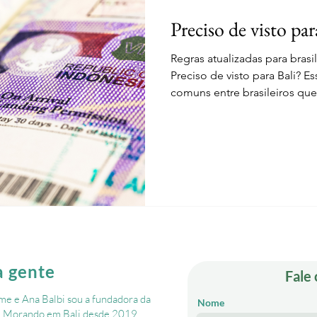
Preciso de visto para
Regras atualizadas para brasi
Preciso de visto para Bali? Essa é uma das dúvidas mais
comuns entre brasileiros que 
Indonésia. A resposta depe
permanência no país e do tipo de autorização escolhida
para entrada em Bali. Desde 
passaporte brasileiro voltou a
isentos de visto para turismo
a gente
Fale
e e Ana Balbi sou a fundadora da
Nome
. ​Morando em Bali desde 2019,