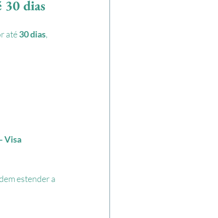
é 30 dias
r até 
30 dias
, 
– Visa 
ndem estender a 