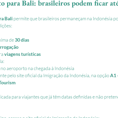
to para Bali: brasileiros podem ficar at
ra Bali
 permite que brasileiros permaneçam na Indonésia po
ições:
ima de 
30 dias
orrogação
ra 
viagens turísticas
da:
 no aeroporto na chegada à Indonésia
te pelo site oficial da Imigração da Indonésia, na opção 
A1 
Tourism
icada para viajantes que já têm datas definidas e não prete
ine, acesse o site oficial da Imigração da Indonésia: 