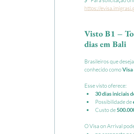
https://evisa.imigrasi.
Visto B1 – Tou
dias em Bali
Brasileiros que desej
conhecido como 
Visa
Esse visto oferece:
30 dias iniciais
Possibilidade de 
Custo de 
500.00
O Visa on Arrival pode
no aeroporto na 