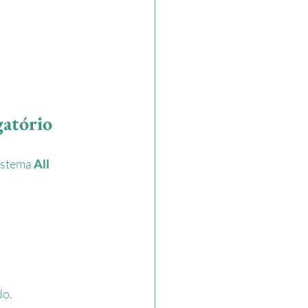
gatório
istema 
All 
do.