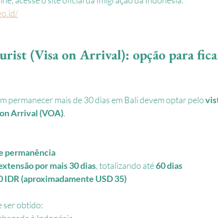
go.id/
rist (Visa on Arrival): opção para fica
am permanecer mais de 30 dias em Bali devem optar pelo 
vis
 on Arrival (VOA)
.
 de permanência
extensão por mais 30 dias
, totalizando até 
60 dias
0 IDR (aproximadamente USD 35)
 ser obtido:
chegada à Indonésia