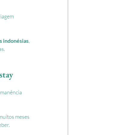
viagem
s indonésias
, 
as.
stay
rmanência 
muitos meses 
eber.