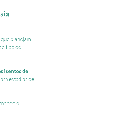
sia
 que planejam 
 do tipo de 
s isentos de 
para estadias de 
rnando o 