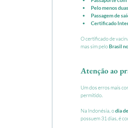
Pelo menos duas
Passagem de saí
Certificado Inte
O certificado de vacin
mas sim pelo 
Brasil 
Atenção ao pra
Um dos erros mais com
permitido.
Na Indonésia, o 
dia d
possuem 31 dias, é co