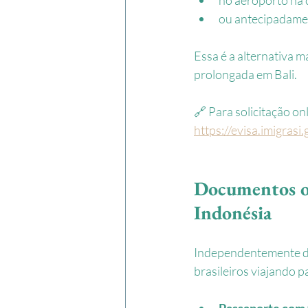
ou antecipadament
Essa é a alternativa m
prolongada em Bali.
🔗 Para solicitação onl
https://evisa.imigrasi.
Documentos ob
Indonésia
Independentemente da
brasileiros viajando pa
Passaporte com 