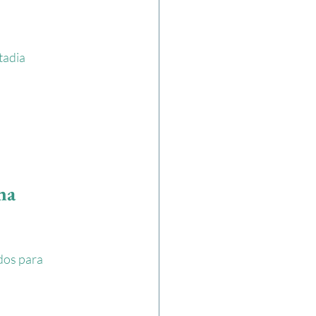
tadia 
na 
dos para 