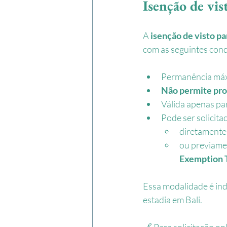
Isenção de vis
A 
isenção de visto pa
com as seguintes cond
Permanência máx
Não permite pr
Válida apenas pa
Pode ser solicita
diretamente
ou previamen
Exemption 
Essa modalidade é ind
estadia em Bali.
🔗 Para solicitação onl