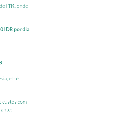
do 
ITK
, onde 
0 IDR por dia
, 
s
ia, ele é 
e custos com 
rante: