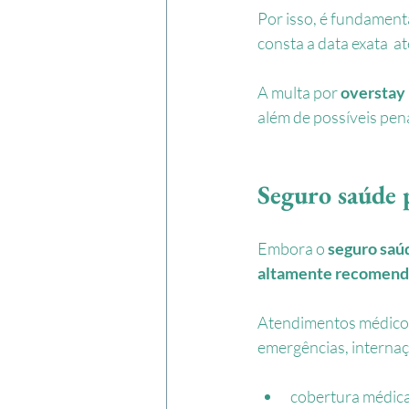
Por isso, é fundament
consta a data e
xata  a
A multa por 
overstay
além de possíveis pen
Seguro saúde 
Embora o 
seguro saúd
altamente recomen
Atendimentos médicos 
emergências, interna
cobertura médica