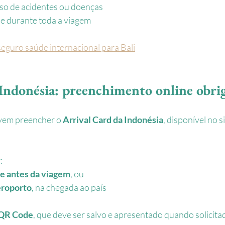
aso de acidentes ou doenças
de durante toda a viagem
seguro saúde internacional para Bali
Indonésia: preenchimento online obri
vem preencher o 
Arrival Card da Indonésia
, disponível no s
:
ne antes da viagem
, ou
eroporto
, na chegada ao país
QR Code
, que deve ser salvo e apresentado quando solicita