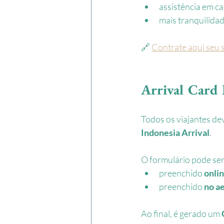
assistência em c
mais tranquilida
🔗 
Contrate aqui seu 
Arrival Card 
Todos os viajantes de
Indonesia Arrival
.
O formulário pode ser
preenchido 
onli
preenchido 
no a
Ao final, é gerado um 