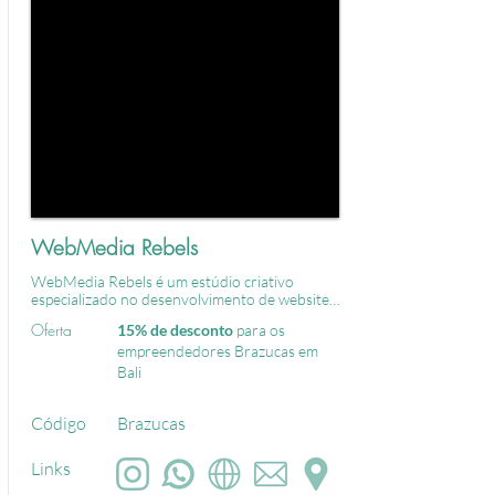
WebMedia Rebels
WebMedia Rebels é um estúdio criativo 
especializado no desenvolvimento de websites 
premium, lojas vi
Oferta
15% de desconto
para os
empreendedores Brazucas em
Bali
Código
Brazucas
Links