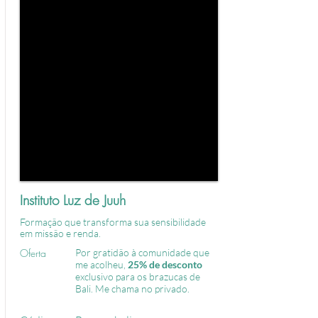
Instituto Luz de Juuh
Formação que transforma sua sensibilidade 
em missão e renda.
Oferta
Por gratidão à comunidade que
me acolheu,
25% de desconto
exclusivo para os brazucas de
Bali. Me chama no privado.