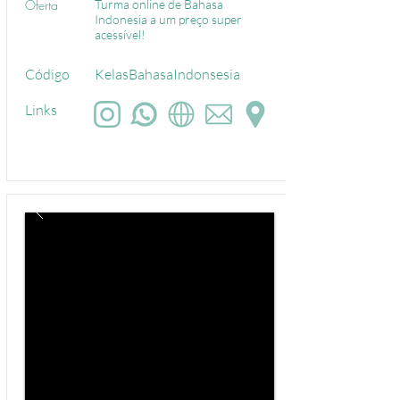
Oferta
Turma online de Bahasa
Indonesia a um preço super
acessível!
Código
KelasBahasaIndonsesia
Links