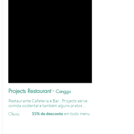
Projects Restaurant -
Canggu
Restaurante Cafeteria e Bar , Projects serve 
comida ocidental e também alguns pratos 
Brasileiros
Oferta
15% de desconto
em todo menu