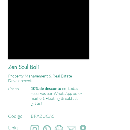
Zen Soul Bali
Property Management & Real Estate 
Development

.
Oferta
10% de desconto
em todas
reservas por WhatsApp ou e-
mail, e 1 Floating Breakfast
grátis!
Código
BRAZUCAS
Links