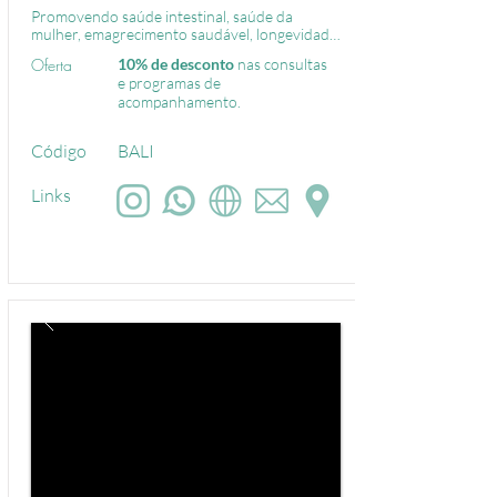
Promovendo saúde intestinal, saúde da 
mulher, emagrecimento saudável, longevidade 
e bem-estar por me
Oferta
​10% de desconto
nas consultas
e programas de
acompanhamento.
Código
BALI
Links