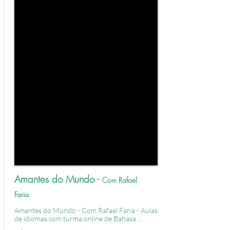
Amantes do Mundo -
Com Rafael
Faria
Amantes do Mundo - Com Rafael Faria - Aulas 
de idiomas com turma online de Bahasa 
Indonesia