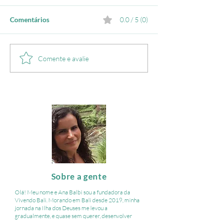
Comentários
0.0 / 5 (0)
Como montar um roteiro
Onde se hospedar
Comente e avalie
para Bali: guia definitivo
regiões e hotéis 
para organizar sua viagem
Sobre a gente
Olá! Meu nome e Ana Balbi sou a fundadora da
Vivendo Bali. ​Morando em Bali desde 2019, minha
jornada na Ilha dos Deuses me levou a
gradualmente, e quase sem querer, desenvolver