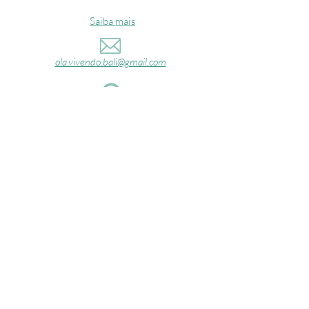
Saiba mais
ola.vivendo.bali@gmail.com
+62 822 6633 0697
Jl. Kayu Manis, Canggu, Kec. Kuta Utara,
Kabupaten Badung, Bali 80351
@vivendo.bali
Fale com a gente!
Nome