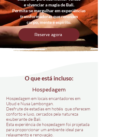
e vivenciar a magia de Bali.
Permita-se mergulhar em experiências
transformadoras que
renovam
corpo, mente e espírito.
Reserve agora
O que está incluso:
Hospedagem
Hospedagem em locais encantadores em
Ubud e Nusa Lembongan.
Desfrute de estadias em hotéis que oferecem
conforto e luxo, cercados pela natureza
exuberante de Bali.
Esta experiência de hospedagem foi projetada
para proporcionar um ambiente ideal para
relaxamento e renovação.