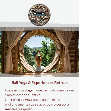
Bali Yoga & Experiences Retreat
Imagine uma
viagem
que vai muito além de um
simples destino turístico.
Um
retiro de yoga
que transformará
profundamente sua relação com o
corpo
, a
mente
e o
espírito
.