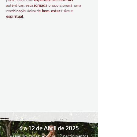
autênticas, esta
jornada
proporcionará uma
combinação única de
bem-estar
físico e
espiritual
.
6 a 12 de Abril de 2025
Vagas limitadas: Apenas 12 participantes