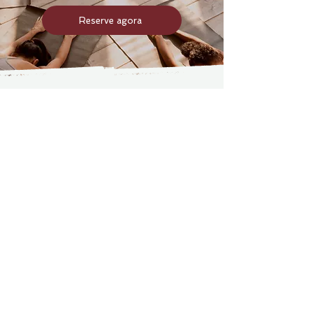
Reserve agora
Investimento
Valor do Retiro:
Lote Early Bird - ESGOTADO
USD
1.250 |
AUD
1.950 |
BRL
7.500,00
Lote 2
USD
1.350 |
AUD
2.100 |
BRL
8.100,00
Lote 3
USD
1.500 |
AUD
2.300 |
BRL
8.900,00