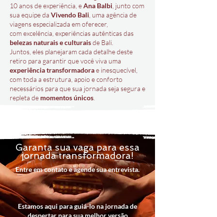
10 anos de experiência, e
Ana Balbi
, junto com
sua equipe da
Vivendo Bali
, uma agência de
viagens especializada em oferecer,
com excelência, experiências autênticas das
belezas naturais e culturais
de Bali.
Juntos, eles planejaram cada detalhe deste
retiro para garantir que você viva uma
experiência transformadora
e inesquecível,
com toda a estrutura, apoio e conforto
necessários para que sua jornada seja segura e
repleta de
momentos únicos
.
Garanta sua vaga para essa
jornada transformadora!
Entre em contato e agende sua entrevista.
Estamos aqui para guiá-lo na jornada de
despertar para sua melhor versão