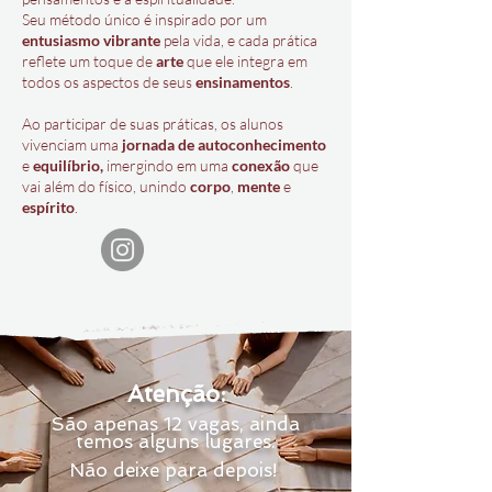
Seu método único é inspirado por um
entusiasmo vibrante
pela vida, e cada prática
reflete um toque de
arte
que ele integra em
todos os aspectos de seus
ensinamentos
.
Ao participar de suas práticas, os alunos
vivenciam uma
jornada de autoconhecimento
e
equilíbrio,
imergindo em uma
conexão
que
vai além do físico, unindo
corpo
,
mente
e
espírito
.
Atenção:
São apenas 12 vagas, ainda
temos alguns lugares.
​Não deixe para depois!