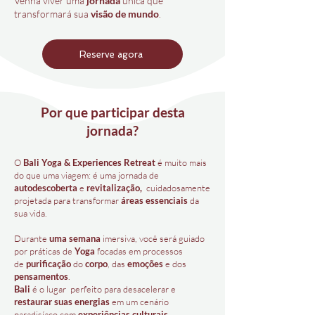
Venha viver uma
jornada
única que
transformará sua
visão de mundo
.
Reserve agora
Por que participar desta
jornada?
O
Bali Yoga & Experiences Retreat
é muito mais
do que uma viagem: é uma jornada de
autodescoberta
e
revitalização,
cuidadosamente
projetada para transformar
áreas essenciais
da
sua vida.
Durante
uma semana
imersiva, você será guiado
por práticas de
Yoga
focadas em
processos
de
purificação
do
corpo
,
das
emoções
e dos
pensamentos
.
Bali
é o lugar perfeito para desacelerar e
restaurar suas energias
em um cenário
paradisíaco com
experiências culturais